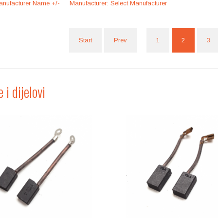
nufacturer Name +/-
Manufacturer:
Select Manufacturer
Start
Prev
1
2
3
 i dijelovi