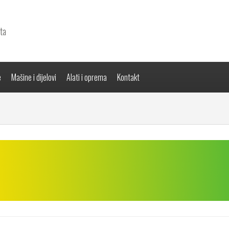
ta
e
Mašine i dijelovi
Alati i oprema
Kontakt