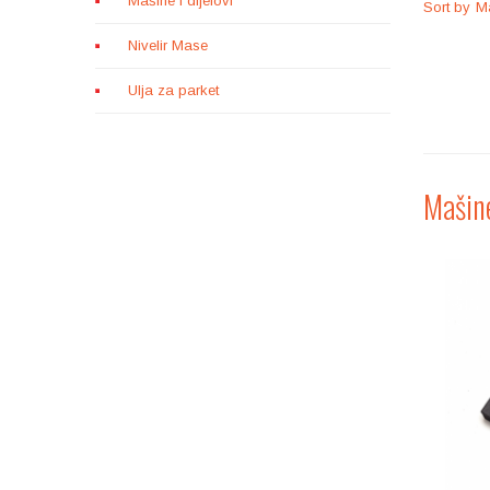
Mašine i dijelovi
Sort by
Ma
Nivelir Mase
Ulja za parket
Mašine