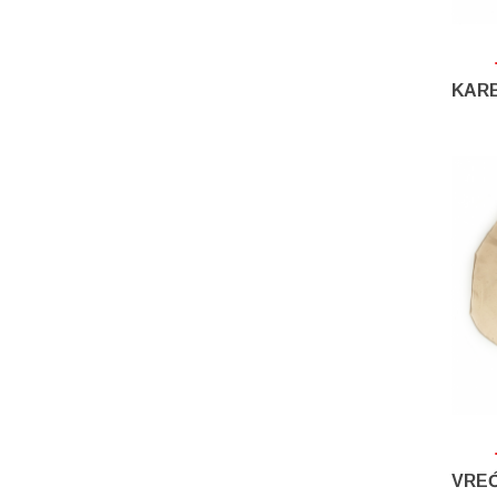
KARB
VREĆ