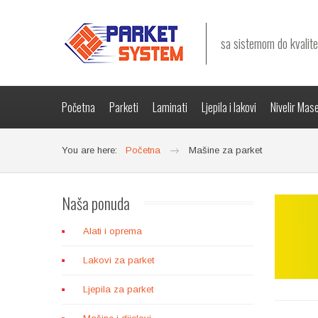
sa sistemom do kvalite
Početna
Parketi
Laminati
Ljepila i lakovi
Nivelir Mas
You are here:
Početna
Mašine za parket
Naša
ponuda
Alati i oprema
Lakovi za parket
Ljepila za parket