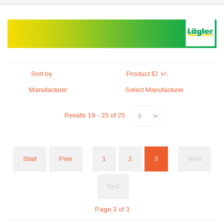
Sort by
Product ID +/-
Manufacturer:
Select Manufacturer
Results 19 - 25 of 25
Start
Prev
1
2
3
Next
End
Page 3 of 3