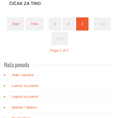
ČIČAK ZA TRIO
Start
Prev
1
2
3
Next
End
Page 3 of 3
Naša
ponuda
Alati i oprema
Lakovi za parket
Ljepila za parket
Mašine i dijelovi