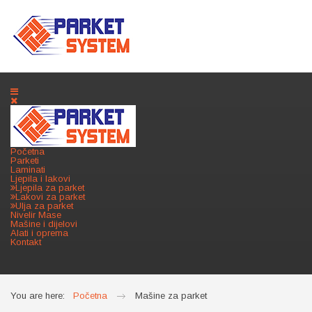
Početna
Parketi
Laminati
Ljepila i lakovi
Ljepila za parket
Lakovi za parket
Ulja za parket
Nivelir Mase
Mašine i dijelovi
Alati i oprema
Kontakt
You are here:
Početna
Mašine za parket