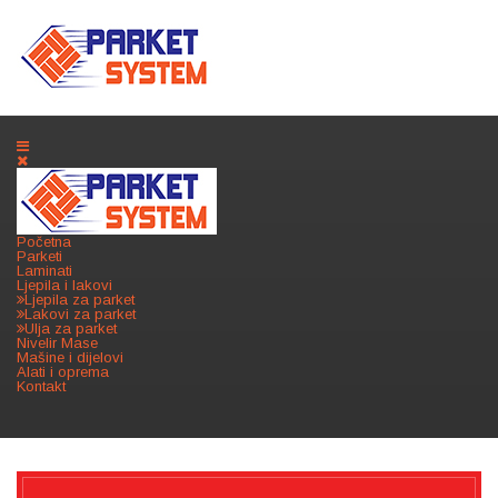
Početna
Parketi
Laminati
Ljepila i lakovi
Ljepila za parket
Lakovi za parket
Ulja za parket
Nivelir Mase
Mašine i dijelovi
Alati i oprema
Kontakt