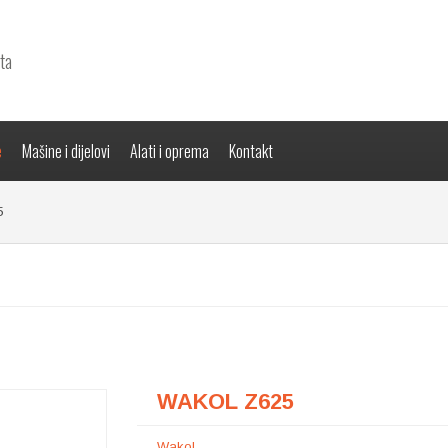
ta
e
Mašine i dijelovi
Alati i oprema
Kontakt
5
WAKOL Z625
Wakol