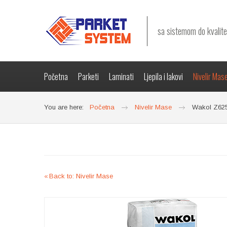
sa sistemom do kvalite
Početna
Parketi
Laminati
Ljepila i lakovi
Nivelir Mas
You are here:
Početna
Nivelir Mase
Wakol Z62
Back to: Nivelir Mase