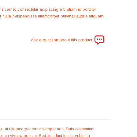
it amet, consectetur adipiscing elit. Etiam id porttitor
ar nulla. Suspendisse ullamcorper pulvinar augue aliquam
Ask a question about this product
te
, ut ullamcorper tortor semper non. Duis elementum
eu viverra porttitor. Sed tincidunt lectus vehicula