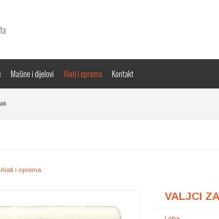
ta
e
Mašine i dijelovi
Alati i oprema
Kontakt
lak
 Alati i oprema
VALJCI Z
Loba