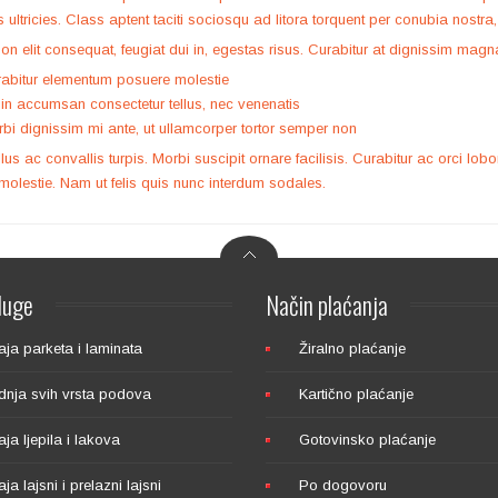
is ultricies. Class aptent taciti sociosqu ad litora torquent per conubia nostr
non elit consequat, feugiat dui in, egestas risus. Curabitur at dignissim magn
abitur elementum posuere molestie
in accumsan consectetur tellus, nec venenatis
bi dignissim mi ante, ut ullamcorper tortor semper non
us ac convallis turpis. Morbi suscipit ornare facilisis. Curabitur ac orci lob
 molestie. Nam ut felis quis nunc interdum sodales.
luge
Način
plaćanja
ja parketa i laminata
Žiralno plaćanje
dnja svih vrsta podova
Kartično plaćanje
ja ljepila i lakova
Gotovinsko plaćanje
ja lajsni i prelazni lajsni
Po dogovoru