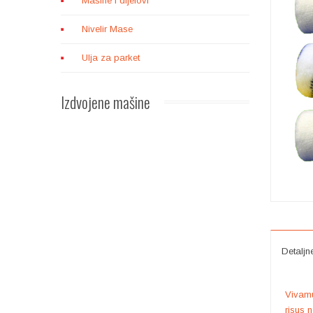
Mašine i dijelovi
Nivelir Mase
Ulja za parket
Izdvojene
mašine
ĆOŠKARICA LEAGLER
FLIP
Detaljn
Vivamu
risus 