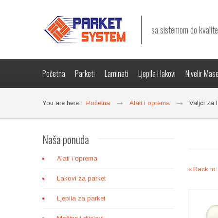
sa sistemom do kvalite
Početna
Parketi
Laminati
Ljepila i lakovi
Nivelir Mas
You are here:
Početna
Alati i oprema
Valjci za 
Naša
ponuda
Alati i oprema
Back to:
Lakovi za parket
Ljepila za parket