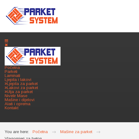
Početna
Parketi
Laminati
Ljepila i lakovi
Ljepila za parket
Lakovi za parket
Ulja za parket
Nivelir Mase
Mašine i dijelovi
Alati i oprema
Kontakt
You are here:
Početna
Mašine za parket
Vlagomjeri za beton