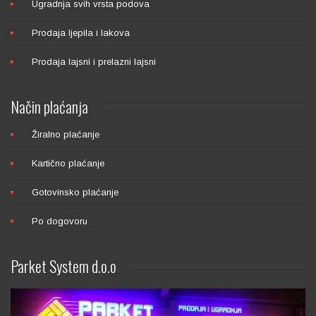
Ugradnja svih vrsta podova
BRUSNI DISKOVI
Prodaja ljepila i lakova
Prodaja lajsni i prelazni lajsni
Način
plaćanja
Žiralno plaćanje
VALJCI ZA LAK
Kartično plaćanje
Gotovinsko plaćanje
Po dogovoru
Parket
System d.o.o