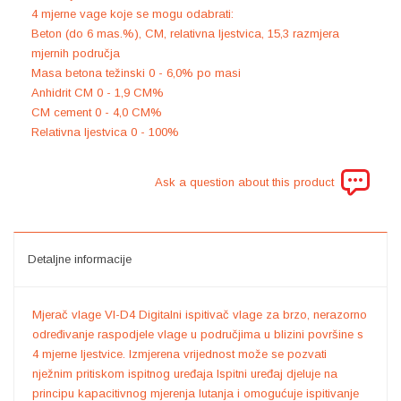
4 mjerne vage koje se mogu odabrati:
Beton (do 6 mas.%), CM, relativna ljestvica, 15,3 razmjera
mjernih područja
Masa betona težinski 0 - 6,0% po masi
Anhidrit CM 0 - 1,9 CM%
CM cement 0 - 4,0 CM%
Relativna ljestvica 0 - 100%
Ask a question about this product
Detaljne informacije
Mjerač vlage VI-D4 Digitalni ispitivač vlage za brzo, nerazorno
određivanje raspodjele vlage u područjima u blizini površine s
4 mjerne ljestvice. Izmjerena vrijednost može se pozvati
nježnim pritiskom ispitnog uređaja Ispitni uređaj djeluje na
principu kapacitivnog mjerenja lutanja i omogućuje ispitivanje