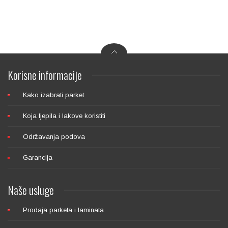
BRUSNE TRAKE
Korisne
informacije
Kako izabrati parket
Koja ljepila i lakove koristiti
BRUSNE MREŽICE
Održavanja podova
Garancija
Naše
usluge
Prodaja parketa i laminata