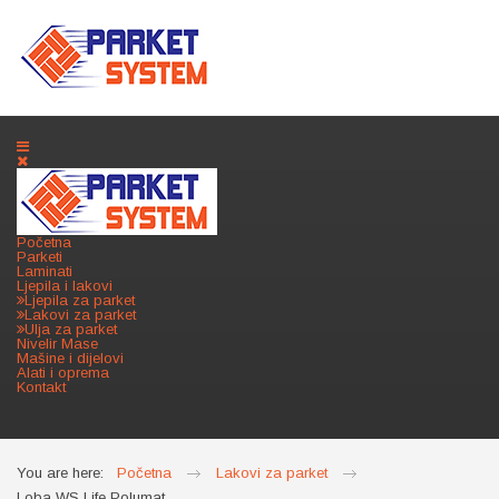
Početna
Parketi
Laminati
Ljepila i lakovi
Ljepila za parket
Lakovi za parket
Ulja za parket
Nivelir Mase
Mašine i dijelovi
Alati i oprema
Kontakt
You are here:
Početna
Lakovi za parket
Loba WS Life Polumat