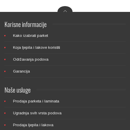
Korisne
informacije
Kako izabrati parket
Koja ljepila i lakove koristiti
WAKOL 2K PU 220
Održavanja podova
Garancija
Naše
usluge
Prodaja parketa i laminata
Ugradnja svih vrsta podova
WAKOL MS 230
Prodaja ljepila i lakova