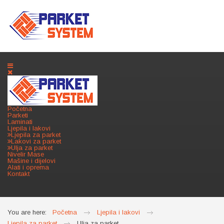
Početna
Parketi
Laminati
Ljepila i lakovi
Ljepila za parket
Lakovi za parket
Ulja za parket
Nivelir Mase
Mašine i dijelovi
Alati i oprema
Kontakt
You are here:
Početna
Ljepila i lakovi
Ljepila za parket
Ulja za parket