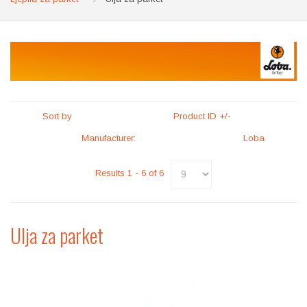
Sort by
Product ID +/-
Manufacturer:
Loba
Results 1 - 6 of 6
Ulja za parket