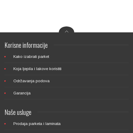
LOBA 2K SUPRA POLUMAT
Korisne
informacije
Kako izabrati parket
Koja ljepila i lakove koristiti
LOBA WS VIVA MAT
Održavanja podova
Garancija
Naše
usluge
Prodaja parketa i laminata