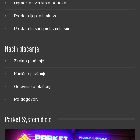
Ugradnja svih vrsta podova
LOBA WS 2K DUO MAT
Prodaja ljepila i lakova
Prodaja lajsni i prelazni lajsni
Način
plaćanja
Žiralno plaćanje
LOBA EASY FINISH SJAJNI
Kartično plaćanje
Gotovinsko plaćanje
Po dogovoru
Parket
System d.o.o
LOBA EASY FINISH POLUMAT